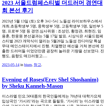
2023 서울드럼페스티벌 더드러머 경연대
회 본선 후기
2023년 5월 13일 (토) 오후 3시~5시 노들섬 라이브하우스에서
개최.초등학생부 5명, 중학생부 5명, 고등학생부 5명, 일반부 5
명, 프로부 5명 등 경연.심사위원 : 조성민, 황정관, 최현진, 임
용훈, 한웅원 본선결과는 5월 17일 발표. 시상식은 서울드럼페
스티벌 2023 개막식이 열리는 5월26일 노들섬 잔디마당 특설
무대 메인스테이지에서 진행. 치열했던 예선을 거쳐 본선에 진
출한 드러머들 이었던만큼 굉장히 놀라운 기량을 선보였다. 진
행도, 음향도 매끄러웠고.…
2023-05-14
in
bium
,
창고
.
Evening of Roses(Erev Shel Shoshanim)
by Sheku Kanneh-Mason
이스라엘 민요.50대쯤의 한국인들에게는 70년대 대학가요제
입상곡인 ‘가시리’라는 곡으로 들릴듯. ‘가시리’는 이스라엘 민