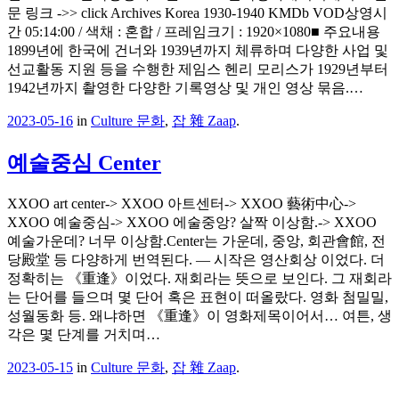
문 링크 ->> click Archives Korea 1930-1940 KMDb VOD상영시
간 05:14:00 / 색채 : 혼합 / 프레임크기 : 1920×1080■ 주요내용
1899년에 한국에 건너와 1939년까지 체류하며 다양한 사업 및
선교활동 지원 등을 수행한 제임스 헨리 모리스가 1929년부터
1942년까지 촬영한 다양한 기록영상 및 개인 영상 묶음.…
2023-05-16
in
Culture 문화
,
잡 雜 Zaap
.
예술중심 Center
XXOO art center-> XXOO 아트센터-> XXOO 藝術中心->
XXOO 예술중심-> XXOO 에술중앙? 살짝 이상함.-> XXOO
예술가운데? 너무 이상함.Center는 가운데, 중앙, 회관會館, 전
당殿堂 등 다양하게 번역된다. — 시작은 영산회상 이었다. 더
정확히는 《重逢》이었다. 재회라는 뜻으로 보인다. 그 재회라
는 단어를 들으며 몇 단어 혹은 표현이 떠올랐다. 영화 첨밀밀,
성월동화 등. 왜냐하면 《重逢》이 영화제목이어서… 여튼, 생
각은 몇 단계를 거치며…
2023-05-15
in
Culture 문화
,
잡 雜 Zaap
.