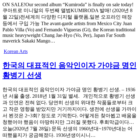
ON SALE!Our second album “Kumiroda” is finally on sale today!
쿠아트로 미니말의 두번째 앨범KUMIRODA 발매! (2020년 8
월 22일)전세계의 다양한 디지털 플랫폼,일본 오프라인 매장
등에서 구입 가능 The avant-garde artists from Mexico City Juan
Pablo Villa (Vo) and Fernando Vigueras (Gt), the Korean traditional
music heavyweight Chang Jae-Hyo (Vo, Per), Japan Far South
maverick Sakaki Mango…
Korean Arts
한국의 대표적인 음악인이자 가야금 명인
황병기 선생
한국의 대표적인 음악인이자 가야금 명인 황병기 선생. – 1936
년 서울 출생. 2018년 1월 31일 별세. 개인적으로 황병기 선생
과 인연은 전혀 없다. 당연히 선생의 위대한 작품들로부터 크
고 작은 영향을 받았지만 거기까지이다. 생전에 선생을 가까이
서 뵌것은 2~3회? 정도로 기억한다. 어떻게든 찾아뵙고 배움을
청했어야 했음이 마땅하지만 그러질 못했다. 후회막급이다…
오늘(2020년 7월 28일) 문득 선생의 1960년대~1970년대는 어
떠했을지가 궁금해졌다. 1936년생이시니…