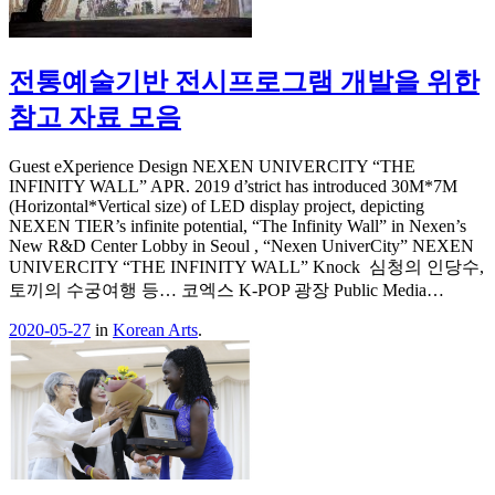
전통예술기반 전시프로그램 개발을 위한
참고 자료 모음
Guest eXperience Design NEXEN UNIVERCITY “THE
INFINITY WALL” APR. 2019 d’strict has introduced 30M*7M
(Horizontal*Vertical size) of LED display project, depicting
NEXEN TIER’s infinite potential, “The Infinity Wall” in Nexen’s
New R&D Center Lobby in Seoul , “Nexen UniverCity” NEXEN
UNIVERCITY “THE INFINITY WALL” Knock 심청의 인당수,
토끼의 수궁여행 등… 코엑스 K-POP 광장 Public Media…
2020-05-27
in
Korean Arts
.