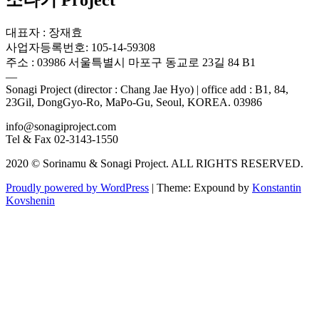
소나기 Project
대표자 : 장재효
사업자등록번호: 105-14-59308
주소 : 03986 서울특별시 마포구 동교로 23길 84 B1
—
Sonagi Project (director : Chang Jae Hyo) | office add : B1, 84,
23Gil, DongGyo-Ro, MaPo-Gu, Seoul, KOREA. 03986
info@sonagiproject.com
Tel & Fax 02-3143-1550
2020 © Sorinamu & Sonagi Project. ALL RIGHTS RESERVED.
Proudly powered by WordPress
|
Theme: Expound by
Konstantin
Kovshenin