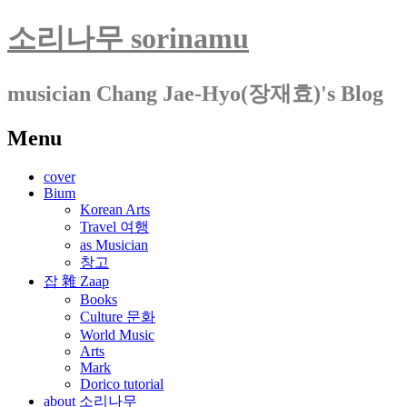
소리나무 sorinamu
musician Chang Jae-Hyo(장재효)'s Blog
Menu
Skip
cover
to
Bium
content
Korean Arts
Travel 여행
as Musician
창고
잡 雜 Zaap
Books
Culture 문화
World Music
Arts
Mark
Dorico tutorial
about 소리나무