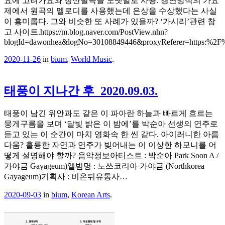
요에 고려가요와 청산별곡을 노랫말로 사용. 경연방식의 가요
제에서 원곡의 멜로디를 사용했는데 은상을 수상했다는 사실
이 흥미롭다. 그와 비슷한 또 사례가 있을까? ‘가시리’관련 참
고 사이트.https://m.blog.naver.com/PostView.nhn?
blogId=dawonhea&logNo=30108849446&proxyReferer=https:%2
2020-11-26
in
bium
,
World Music
.
태풍이 지나간 후_2020.09.03.
태풍이 남긴 위안과도 같은 이 파아란 하늘과 빠르게 흐르는
뭉게구름을 보며 ‘달빛 밝은 이 밤에’를 박순아 선생의 연주로
듣고 있는 이 순간이 마치 영화속 한 씬 같다. 아이러니한 아름
다움? 훌륭한 자연과 연주가 빚어내는 이 이상한 하모니를 어
떻게 설명해야 할까? 음악정보아티스트 : 박순아 Park Soon A /
가야금 Gayageum)앨범명 : 노쓰코리아 가야금 (Northkorea
Gayageum)기획사 : 비온뒤유통사…
2020-09-03
in
bium
,
Korean Arts
.