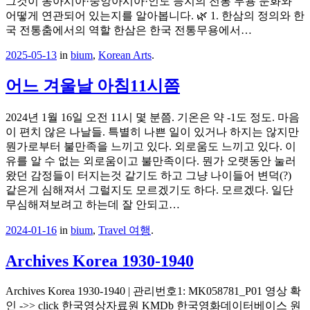
그것이 동아시아·중앙아시아·인도 등지의 전통 무용 문화와
어떻게 연관되어 있는지를 알아봅니다. 🌿 1. 한삼의 정의와 한
국 전통춤에서의 역할 한삼은 한국 전통무용에서…
2025-05-13
in
bium
,
Korean Arts
.
어느 겨울날 아침11시쯤
2024년 1월 16일 오전 11시 몇 분쯤. 기온은 약 -1도 정도. 마음
이 편치 않은 나날들. 특별히 나쁜 일이 있거나 하지는 않지만
뭔가로부터 불만족을 느끼고 있다. 외로움도 느끼고 있다. 이
유를 알 수 없는 외로움이고 불만족이다. 뭔가 오랫동안 눌러
왔던 감정들이 터지는것 같기도 하고 그냥 나이들어 변덕(?)
같은게 심해져서 그럴지도 모르겠기도 하다. 모르겠다. 일단
무심해져보려고 하는데 잘 안되고…
2024-01-16
in
bium
,
Travel 여행
.
Archives Korea 1930-1940
Archives Korea 1930-1940 | 관리번호1: MK058781_P01 영상 확
인 ->> click 한국영상자료원 KMDb 한국영화데이터베이스 원